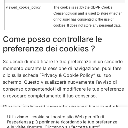
viewed_cookie_policy
The cookie is set by the GDPR Cookie
Consent plugin and is used to store whether
or not user has consented to the use of
cookies. It does not store any personal data.
Come posso controllare le
preferenze dei cookies ?
Se decidi di modificare le tue preferenze in un secondo
momento durante la sessione di navigazione, puoi fare
clic sulla scheda “Privacy & Cookie Policy” sul tuo
schermo. Questo visualizzerà nuovamente l’avviso di
consenso consentendoti di modificare le tue preferenze
o revocare completamente il tuo consenso.
Oltre a ciò, diversi browser forniscono diversi metodi
per bloccare ed eliminare i cookie utilizzati dai siti web.
Utilizziamo i cookie sul nostro sito Web per offrirti
Puoi modificare le impostazioni del tuo browser per
l'esperienza più pertinente ricordando le tue preferenze
bloccare/eliminare i cookie. Per saperne di più su come
e le visite ripetute. Cliccando su “Accetta tutto”